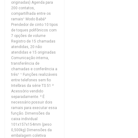
originadas) Agenda para
200 contatos,
compartilhada entre os
ramais¹ Modo Babá³
Prendedor de cinto 10 tipos
de toques polifônicos com
7 opções de volume
Registro de 15 chamadas
atendidas, 20 não
atendidas e 15 originadas
Comunicação interna,
transferência de
chamadas e conferência a
três¹ ¹ Funções realizáveis
entre telefones sem fio
Intelbras da série TS 51 ²
Acessório vendido
separadamente. ³ É
necessário possuir dois
ramais para executar essa
função. Dimensões da
caixa individual
101x157x154mm (peso
0,500kg) Dimensões da
embalagem coletiva