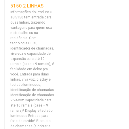
5150 2 LINHAS
Informações do Produto O
TS 5150 tem entrada para
duas linhas, trazendo
vantagens para quem usa
no trabalho ou na
residência. Com
tecnologia DECT,
identificador de chamadas,
viva-voz e capacidade de
expansão para até 10
ramais (base + 9 ramais), é
facilidade em dobro pra
você. Entrada para duas
linhas, viva voz, display e
teclado luminosos,
identificação de chamadas
Identificação de chamadas
Viva-voz Capacidade para
até 10 ramais (base + 9
ramais)¹ Display e teclado
luminosos Entrada para
fone de ouvido² Bloqueio
de chamadas (a cobrar e