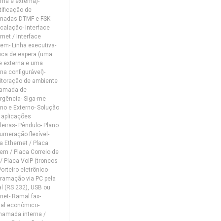
erna e externa)-
tificação de
madas DTMF e FSK-
rcalação- Interface
rnet / Interface
m- Linha executiva-
ca de espera (uma
e externa e uma
rna configurável)-
toração de ambiente
hamada de
gência- Siga-me
rno e Externo- Solução
 aplicações
leiras- Pêndulo- Plano
umeração flexível-
a Ethernet / Placa
m / Placa Correio de
/ Placa VoIP (troncos
Porteiro eletrônico-
ramação via PC pela
al (RS 232), USB ou
rnet- Ramal fax-
al econômico-
amada interna /