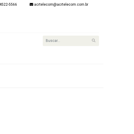
4522-5566
acrtelecom@acrtelecom.com.br
onta
item(s) - R$
R$ 0,00
Finalizar
Login