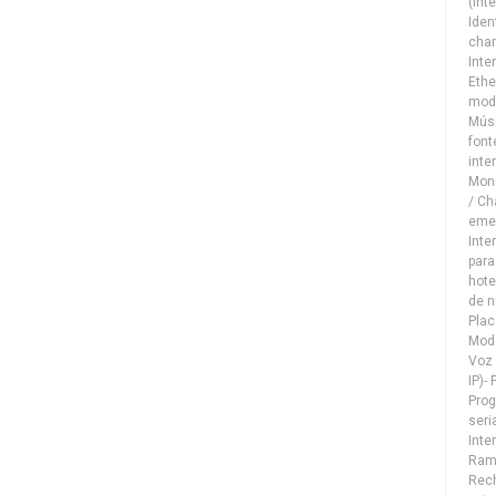
(int
Iden
cha
Inte
Ethe
mode
Músi
font
inte
Moni
/ C
emer
Inte
para
hote
de n
Plac
Mode
Voz 
IP)- 
Prog
seri
Inte
Ram
Rech