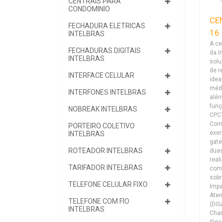
CENTRAIS PARA
CONDOMINIO
CE
FECHADURA ELETRICAS
16
INTELBRAS
A ce
FECHADURAS DIGITAIS
da I
INTELBRAS
solu
de r
INTERFACE CELULAR
idea
médi
INTERFONES INTELBRAS
além
funç
NOBREAK INTELBRAS
CPCT
Comu
PORTEIRO COLETIVO
exer
INTELBRAS
gate
ROTEADOR INTELBRAS
duas
rea
TARIFADOR INTELBRAS
com 
sobr
TELEFONE CELULAR FIXO
Impa
Ate
TELEFONE COM FIO
(DIS
INTELBRAS
Cham
Siga