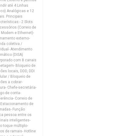
ndir até 4 Linhas
nco) Analógicas e 12
is. Principais
cterísticas:- 2 Slots
cessórios (Correio de
 Modem e Ethernet)-
namento externo-
da coletiva /
vidual- Atendimento
mático (DISA)
rporado com 8 canais
lhetagem- Bloqueio de
ções locais, DDD, DDI
lular / Bloqueio de
ções a cobrar-
ura- Chefe-secretária-
go de conta-
erência- Correio de
 Estacionamento de
madas- Função
a pessoa entre os
inais inteligentes-
o toque múltiplo-
os de ramais- Hotline