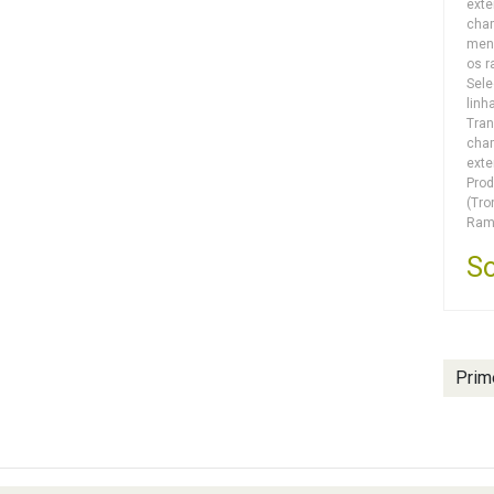
exte
cha
meno
os r
Sele
linh
Tran
cha
exte
Prod
(Tro
Ram
So
Prim