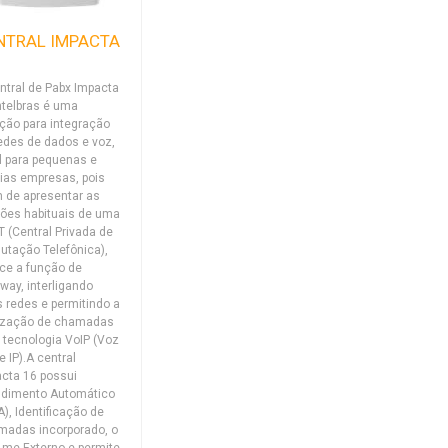
NTRAL IMPACTA
ntral de Pabx Impacta
ntelbras é uma
ção para integração
edes de dados e voz,
l para pequenas e
as empresas, pois
 de apresentar as
ões habituais de uma
 (Central Privada de
tação Telefônica),
ce a função de
way, interligando
 redes e permitindo a
lização de chamadas
tecnologia VoIP (Voz
e IP).A central
cta 16 possui
ndimento Automático
A), Identificação de
adas incorporado, o
-me Externo e permite