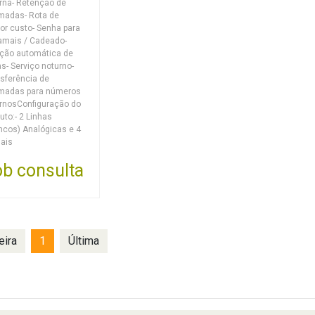
rna- Retenção de
madas- Rota de
r custo- Senha para
amais / Cadeado-
ção automática de
as- Serviço noturno-
sferência de
madas para números
rnosConfiguração do
uto:- 2 Linhas
ncos) Analógicas e 4
ais
b consulta
eira
1
Última