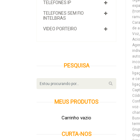
TELEFONES IP
expa
(tro
TELEFONES SEM FIO
rama
INTELBRAS
Cara
de a
VIDEO PORTEIRO
Voz,
Acio
Agen
indi
auto
inco
PESQUISA
- Bi
liga
e ce
liga
Capt
Códi
MEUS
PRODUTOS
Conf
voz-
cha
Carrinho vazio
Busc
term
Grup
CURTA-NOS
Grup