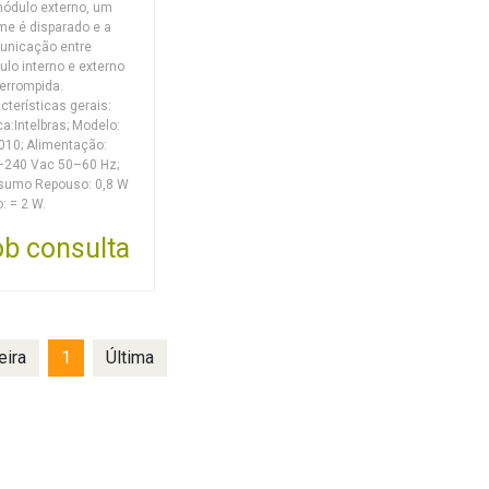
ódulo externo, um
me é disparado e a
unicação entre
lo interno e externo
terrompida.
cterísticas gerais:
a:Intelbras; Modelo:
1010; Alimentação:
–240 Vac 50–60 Hz;
sumo Repouso: 0,8 W
o: = 2 W.
b consulta
eira
1
Última