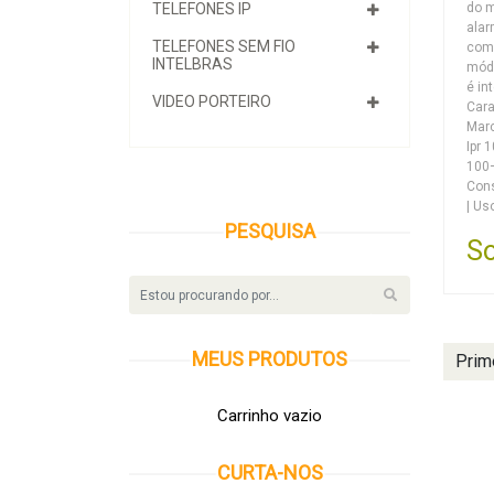
do m
TELEFONES IP
alar
TELEFONES SEM FIO
com
INTELBRAS
módu
é in
VIDEO PORTEIRO
Cara
Marc
Ipr 
100
Con
| Us
PESQUISA
So
MEUS
PRODUTOS
Prim
Carrinho vazio
CURTA-NOS