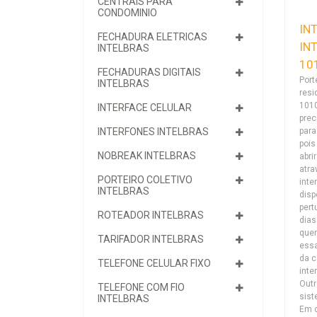
CENTRAIS PARA
CONDOMINIO
IN
FECHADURA ELETRICAS
IN
INTELBRAS
10
FECHADURAS DIGITAIS
Port
INTELBRAS
resi
1010
INTERFACE CELULAR
prec
para
INTERFONES INTELBRAS
pois
NOBREAK INTELBRAS
abri
atra
PORTEIRO COLETIVO
inte
INTELBRAS
disp
pert
ROTEADOR INTELBRAS
dias
quer
TARIFADOR INTELBRAS
essa
da 
TELEFONE CELULAR FIXO
inte
Outr
TELEFONE COM FIO
sist
INTELBRAS
Em 