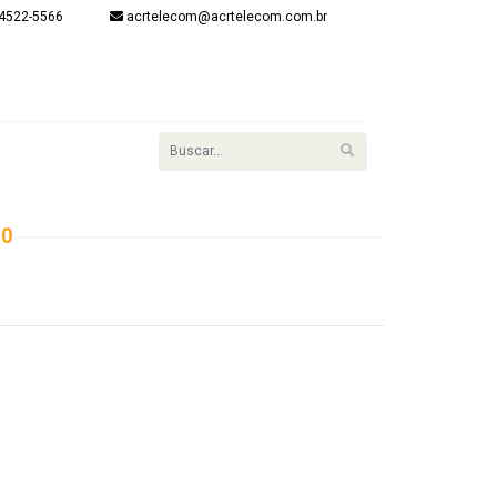
4522-5566
acrtelecom@acrtelecom.com.br
onta
item(s) - R$
R$ 0,00
Finalizar
Login
10