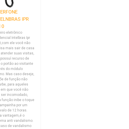
TERFONE
TELNBRAS IPR
10
eiro eletrônico
dencial Intelbras Ipr
,com ele você não
isa mais sair de casa
 atender suas visitas,
 possuí recurso de
r o portão ao visitante
vés do módulo
rno. Mas caso deseje,
õe de função não
urbe, para aqueles
 em que você não
 ser incomodado,
 função inibe o toque
campainha por um
rvalo de 12 horas.
a vantagem,é o
ema anti vandalismo.
caso de vandalismo