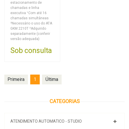
estacionamento de
chamadas e linha
executiva ¹Com até 16
chamadas simultâneas
²Necessário o uso do ATA
GKM 2210T ³Adquirido
separadamente (conferir
versão adequada)
Sob consulta
Primeira
1
Última
CATEGORIAS
ATENDIMENTO AUTOMATICO - STUDIO