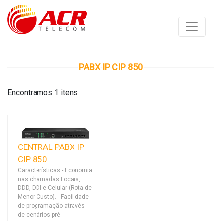
PABX IP CIP 850
Encontramos 1 itens
CENTRAL PABX IP
CIP 850
Características - Economia
nas chamadas Locais,
DDD, DDI e Celular (Rota de
Menor Custo). - Facilidade
de programação através
de cenários pré-