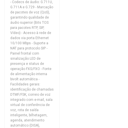
- Codecs de áudio: G.711U,
G.711A e G.729 - Marcação
de pacotes de voz (QoS),
garantindo qualidade de
áudio superior (Bits TOS
para pacotes RTP, SIP,
Vídeo) - Acesso à rede de
dados via porta Ethernet
10/100 Mbps - Suporte a
NAT para protocolo SIP -
Painel frontal com
sinalização LED de
presença e status de
operação FXS/FXO - Fonte
de alimentação interna
bivolt automática -
Facilidades gerais:
identificação de chamadas
DTMF/FSK, correio de voz
integrado com e-mail, sala
virtual de conferência de
voz, rota de saída
inteligente, bilhetagem,
agenda, atendimento
automático (DISA),