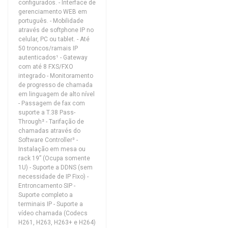
configurados. - Interface de
gerenciamento WEB em
português. - Mobilidade
através de softphone IP no
celular, PC ou tablet. - Até
50 troncos/ramais IP
autenticados¹ - Gateway
com até 8 FXS/FXO
integrado - Monitoramento
de progresso de chamada
em linguagem de alto nível
- Passagem de fax com
suporte a T.38 Pass-
Through² - Tarifação de
chamadas através do
Software Controller³ -
Instalação em mesa ou
rack 19” (Ocupa somente
1U) - Suporte a DDNS (sem
necessidade de IP Fixo) -
Entroncamento SIP -
Suporte completo a
terminais IP - Suporte a
vídeo chamada (Codecs
H261, H263, H263+ e H264)