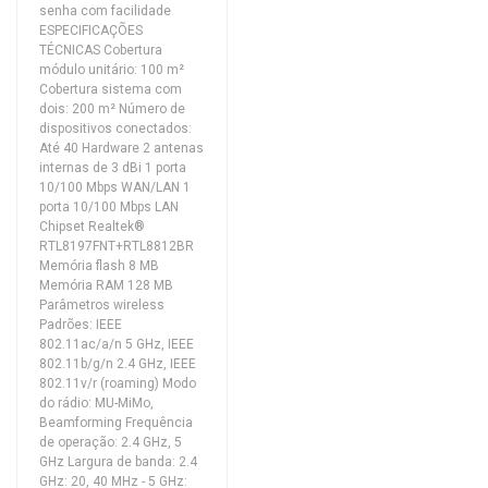
senha com facilidade
ESPECIFICAÇÕES
TÉCNICAS Cobertura
módulo unitário: 100 m²
Cobertura sistema com
dois: 200 m² Número de
dispositivos conectados:
Até 40 Hardware 2 antenas
internas de 3 dBi 1 porta
10/100 Mbps WAN/LAN 1
porta 10/100 Mbps LAN
Chipset Realtek®
RTL8197FNT+RTL8812BR
Memória flash 8 MB
Memória RAM 128 MB
Parâmetros wireless
Padrões: IEEE
802.11ac/a/n 5 GHz, IEEE
802.11b/g/n 2.4 GHz, IEEE
802.11v/r (roaming) Modo
do rádio: MU-MiMo,
Beamforming Frequência
de operação: 2.4 GHz, 5
GHz Largura de banda: 2.4
GHz: 20, 40 MHz - 5 GHz: