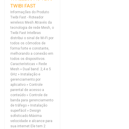
TWIBI FAST
Informações do Produto
Twibi Fast - Roteador
wireless Mesh Através da
tecnologia de rede Mesh, o
Twibi Fast Intelbras
distribui o sinal de Wi-Fi por
todos os cômodos de
forma forte e constante,
melhorando a conexão em
todos os dispositivos.
Características » Rede
Mesh » Dual band: 2,4 e 5
GHz » Instalação e
gerenciamento por
aplicativo » Controle
parental de acesso a
conteúdo » Controle de
banda para gerenciamento
de tráfego » Instalação
superfácil » Design
sofisticado Máxima
velocidade e alcance para
sua internet Ele tem 2