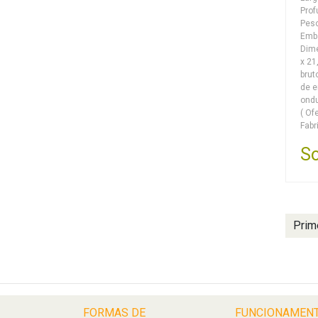
Prof
Peso
Emba
Dime
x 21
brut
de 
ondu
( Of
Fabr
So
Prim
FORMAS DE
FUNCIONAMEN