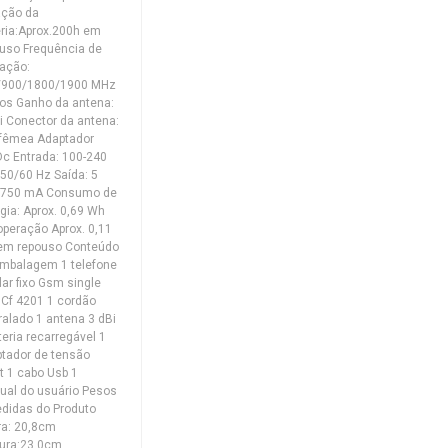
ação da
ria:Aprox.200h em
uso Frequência de
ação:
/900/1800/1900 MHz
os Ganho da antena:
i Conector da antena:
 fêmea Adaptador
c Entrada: 100-240
50/60 Hz Saída: 5
 750 mA Consumo de
gia: Aprox. 0,69 Wh
peração Aprox. 0,11
em repouso Conteúdo
mbalagem 1 telefone
lar fixo Gsm single
 Cf 4201 1 cordão
ralado 1 antena 3 dBi
teria recarregável 1
tador de tensão
lt 1 cabo Usb 1
al do usuário Pesos
didas do Produto
ra: 20,8cm
ura:23,0cm