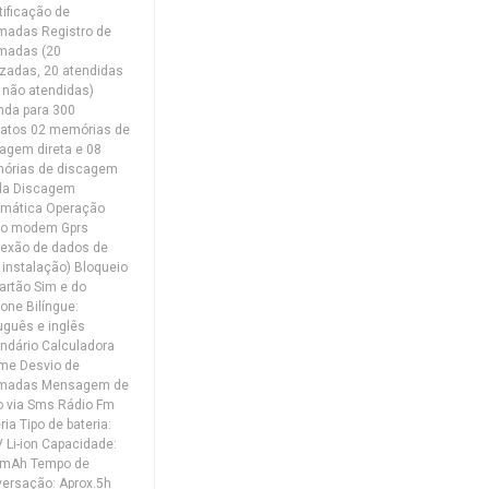
tificação de
madas Registro de
madas (20
izadas, 20 atendidas
 não atendidas)
nda para 300
tatos 02 memórias de
agem direta e 08
órias de discagem
ida Discagem
omática Operação
o modem Gprs
exão de dados de
l instalação) Bloqueio
artão Sim e do
fone Bilíngue:
uguês e inglês
ndário Calculadora
me Desvio de
madas Mensagem de
o via Sms Rádio Fm
ria Tipo de bateria:
V Li-ion Capacidade:
 mAh Tempo de
ersação: Aprox.5h