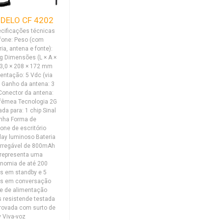
DELO CF 4202
cificações técnicas
fone: Peso (com
ria, antena e fonte):
g Dimensões (L × A ×
23,0 × 208 × 172 mm
entação: 5 Vdc (via
 Ganho da antena: 3
Conector da antena:
fêmea Tecnologia 2G
ada para: 1 chip Sinal
inha Forma de
fone de escritório
lay luminoso Bateria
rregável de 800mAh
representa uma
nomia de até 200
s em standby e 5
as em conversação
e de alimentação
 resistende testada
rovada com surto de
 Viva-voz