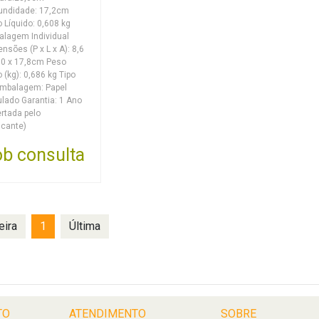
undidade: 17,2cm
 Líquido: 0,608 kg
lagem Individual
nsões (P x L x A): 8,6
,0 x 17,8cm Peso
o (kg): 0,686 kg Tipo
embalagem: Papel
lado Garantia: 1 Ano
ertada pelo
icante)
b consulta
eira
1
Última
TO
ATENDIMENTO
SOBRE