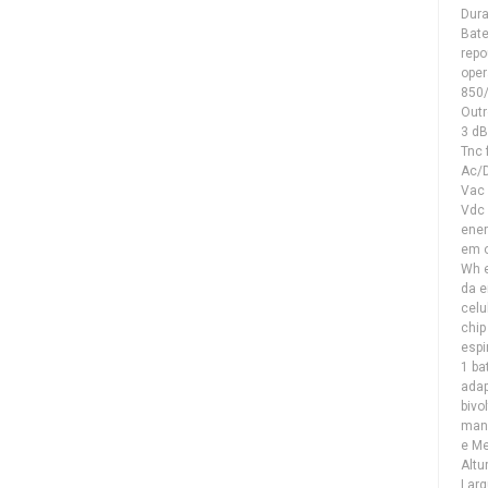
Dur
Bate
repo
oper
850
Outr
3 dB
Tnc
Ac/D
Vac 
Vdc
ener
em o
Wh 
da e
celu
chip
espi
1 ba
adap
bivo
manu
e Me
Altu
Larg