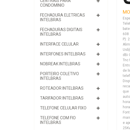
CENTRAIS PARA
CONDOMINIO
MO
FECHADURA ELETRICAS
Espe
INTELBRAS
Tele
bate
FECHADURAS DIGITAIS
608 
INTELBRAS
P): 
INTERFACE CELULAR
Alim
Usb)
INTERFONES INTELBRAS
dBi 
Tnc 
NOBREAK INTELBRAS
Entr
de l
PORTEIRO COLETIVO
tele
INTELBRAS
Disp
reca
ROTEADOR INTELBRAS
que 
auto
TARIFADOR INTELBRAS
hora
hor
TELEFONE CELULAR FIXO
Font
mais
TELEFONE COM FIO
INTELBRAS
e ap
25Kv