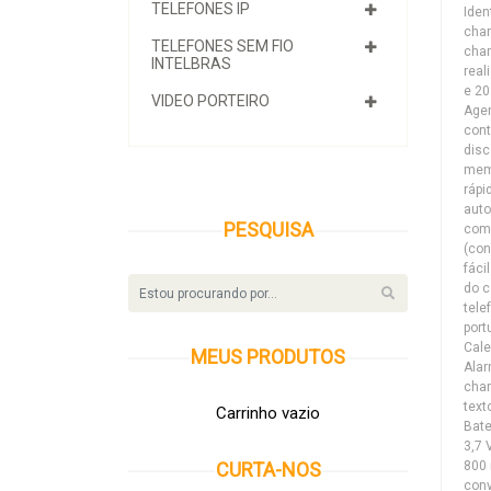
TELEFONES IP
Iden
cha
TELEFONES SEM FIO
cha
INTELBRAS
real
e 20
VIDEO PORTEIRO
Age
con
disc
mem
ráp
aut
PESQUISA
com
(con
fáci
do c
tele
port
Cale
MEUS
PRODUTOS
Alar
cha
text
Carrinho vazio
Bate
3,7 
800
CURTA-NOS
conv