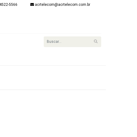
4522-5566
acrtelecom@acrtelecom.com.br
onta
item(s) - R$
R$ 0,00
Finalizar
Login