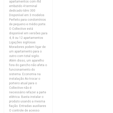
apartamentos com rfid
embutido 4 terminal
dedicado tdmi 300
Disponível em 3 modelos
Perfeito para condomínios
de pequeno e médio porte.
O Collective está
disponível em versões para
4, 8 ou 12 apartamentos
Ligações sigilosas
Moradores podem ligar de
um apartamento para o
outro com total sigilo.
Além disso, um aparelho
fora do gancho não afeta o
funcionamento do
sistema. Economia na
instalação Ao trocar o
porteiro atual para o
Collective não é
necessário refazer a parte
elétrica. Basta instalar o
produto usando a mesma
fiação. Entradas auxiliares
O controle de acesso