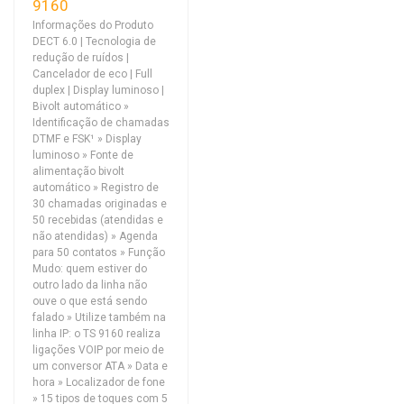
9160
Informações do Produto
DECT 6.0 | Tecnologia de
redução de ruídos |
Cancelador de eco | Full
duplex | Display luminoso |
Bivolt automático »
Identificação de chamadas
DTMF e FSK¹ » Display
luminoso » Fonte de
alimentação bivolt
automático » Registro de
30 chamadas originadas e
50 recebidas (atendidas e
não atendidas) » Agenda
para 50 contatos » Função
Mudo: quem estiver do
outro lado da linha não
ouve o que está sendo
falado » Utilize também na
linha IP: o TS 9160 realiza
ligações VOIP por meio de
um conversor ATA » Data e
hora » Localizador de fone
» 15 tipos de toques com 5