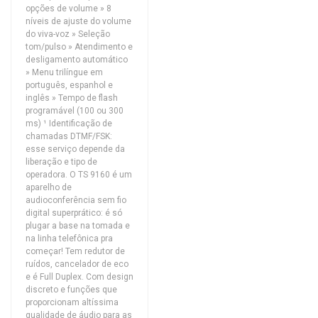
opções de volume » 8
níveis de ajuste do volume
do viva-voz » Seleção
tom/pulso » Atendimento e
desligamento automático
» Menu trilíngue em
português, espanhol e
inglês » Tempo de flash
programável (100 ou 300
ms) ¹ Identificação de
chamadas DTMF/FSK:
esse serviço depende da
liberação e tipo de
operadora. O TS 9160 é um
aparelho de
audioconferência sem fio
digital superprático: é só
plugar a base na tomada e
na linha telefônica pra
começar! Tem redutor de
ruídos, cancelador de eco
e é Full Duplex. Com design
discreto e funções que
proporcionam altíssima
qualidade de áudio para as