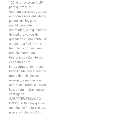
125i é um telefone VoIP
para quem quer
economizar no preço, sem
economizar na qualidade,
possui display para
identificação de
chamadas, alta qualidade
de audio, viva-voz de
qualidade e uma conta SIP
e suporte a PoE. Com a
tecnologia IP, o usuário
realiza chamadas
telefônicas pela internet,
economiza em
infraestrutura, tem maior
flexibilidade para trocar de
mesa de trabalho, por
exemplo, sem precisar
alterar seu ramal ou puxar
fios, e tem muitas outras
vantagens
CARACTERÍSTICAS DO
PRODUTO Display gráfico
com luz de fundo 128 x 32
pixels > Protocolo SIP >