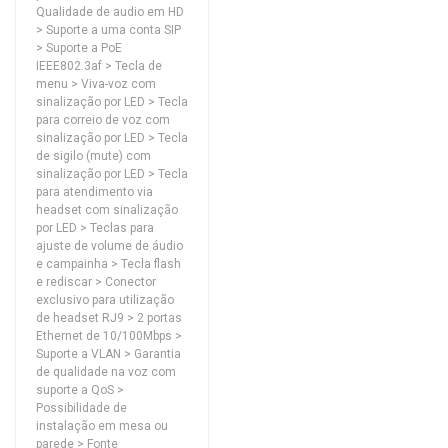
Qualidade de audio em HD
> Suporte a uma conta SIP
> Suporte a PoE
IEEE802.3af > Tecla de
menu > Viva-voz com
sinalização por LED > Tecla
para correio de voz com
sinalização por LED > Tecla
de sigilo (mute) com
sinalização por LED > Tecla
para atendimento via
headset com sinalização
por LED > Teclas para
ajuste de volume de áudio
e campainha > Tecla flash
e rediscar > Conector
exclusivo para utilização
de headset RJ9 > 2 portas
Ethernet de 10/100Mbps >
Suporte a VLAN > Garantia
de qualidade na voz com
suporte a QoS >
Possibilidade de
instalação em mesa ou
parede > Fonte