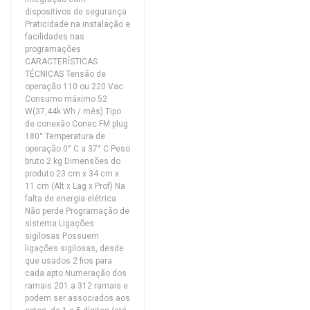
dispositivos de segurança
Praticidade na instalação e
facilidades nas
programações
CARACTERÍSTICAS
TÉCNICAS Tensão de
operação 110 ou 220 Vac
Consumo máximo 52
W(37,44k Wh / mês) Tipo
de conexão Conec FM plug
180° Temperatura de
operação 0° C a 37° C Peso
bruto 2 kg Dimensões do
produto 23 cm x 34 cm x
11 cm (Alt x Lag x Prof) Na
falta de energia elétrica
Não perde Programação de
sistema Ligações
sigilosas Possuem
ligações sigilosas, desde
que usados 2 fios para
cada apto Numeração dos
ramais 201 a 312 ramais e
podem ser associados aos