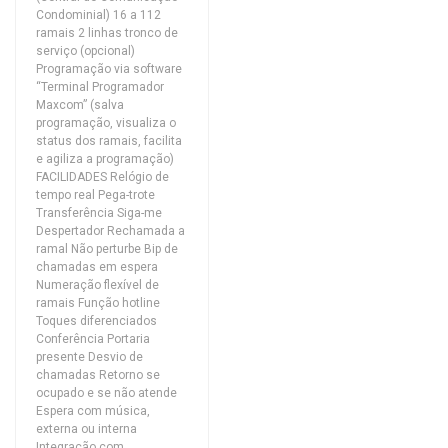
Condominial) 16 a 112
ramais 2 linhas tronco de
serviço (opcional)
Programação via software
“Terminal Programador
Maxcom” (salva
programação, visualiza o
status dos ramais, facilita
e agiliza a programação)
FACILIDADES Relógio de
tempo real Pega-trote
Transferência Siga-me
Despertador Rechamada a
ramal Não perturbe Bip de
chamadas em espera
Numeração flexível de
ramais Função hotline
Toques diferenciados
Conferência Portaria
presente Desvio de
chamadas Retorno se
ocupado e se não atende
Espera com música,
externa ou interna
Integração com