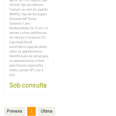
aptos. de 1 a 5 dígitos (até
65534) Tipo de telefone
Comum ou sem fio, padrão
ANATEL Tipo de discagem
Somente MF (tone)
Garantia 1 ano
Modularidade De 16 em 16
ramais Linhas telefônicas
de serviço 2 na placa LTS
(opcional) Bivolt
automático Ligação direta
entre os apartamentos
Identificação de ramal para
os apartamentos 2 slots
para futuras expansões
(vídeo, portas SPI, voz e
etc)
Sob consulta
Primeira
1
Última