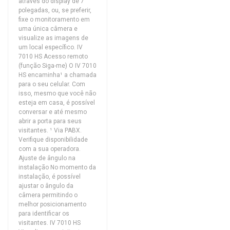
através do display de 7
polegadas, ou, se preferir,
fixe o monitoramento em
uma única câmera e
visualize as imagens de
um local específico. IV
7010 HS Acesso remoto
(função Siga-me) O IV 7010
HS encaminha¹ a chamada
para o seu celular. Com
isso, mesmo que você não
esteja em casa, é possível
conversar e até mesmo
abrir a porta para seus
visitantes. ¹ Via PABX.
Verifique disponibilidade
com a sua operadora.
Ajuste de ângulo na
instalação No momento da
instalação, é possível
ajustar o ângulo da
câmera permitindo o
melhor posicionamento
para identificar os
visitantes. IV 7010 HS