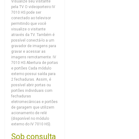
Visualize seu visitante
pela TV O videoporteiro IV
7010 HS pode ser
conectado ao televisor
permitindo que você
visualize o visitante
através da TV. Também é
possível conectá-lo a um
gravador de imagens para
gravar e acessar as
imagens remotamente. IV
7010 HS Abertura de portas
e portões Cada módulo
externo possui saída para
2 fechaduras. Assim, é
possível abrir portas ou
portões individuais com
fechaduras
eletromecânicas e portões
de garagem que utilizem
acionamento de relé
(disponível no módulo
externo do IV 7010 HS).
Sob consulta