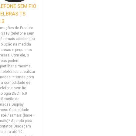
LEFONE SEM FIO
TELBRAS TS
13
rmações do Produto
 3113 (telefone sem
+ 2 ramais adicionais)
solução na medida
 casas e pequenas
esas. Com ele, 3
soas podem
partilhar a mesma
a telefônica e realizar
madas internas com
 a comodidade de
elefone sem fio.
ologia DECT 6.0
tificação de
madas Display
inoso Capacidade
 até 7 ramais (base +
mais)* Agenda para
contatos Discagem
da para até 10