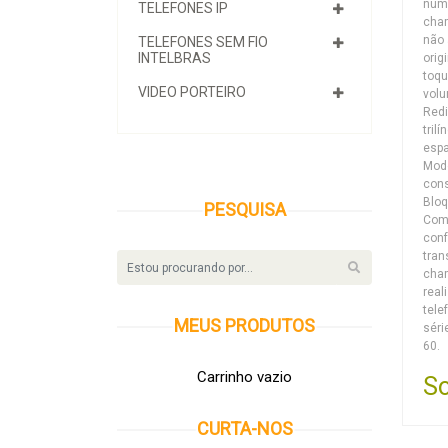
núme
TELEFONES IP
cha
não 
TELEFONES SEM FIO
INTELBRAS
orig
toqu
VIDEO PORTEIRO
volu
Red
tril
espa
Mode
con
Blo
PESQUISA
Comu
conf
tran
cha
real
tele
MEUS
PRODUTOS
séri
60.
Carrinho vazio
So
CURTA-NOS