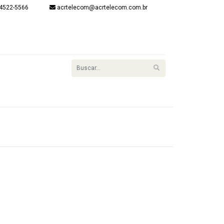
4522-5566
acrtelecom@acrtelecom.com.br
onta
item(s) - R$
R$ 0,00
Finalizar
Login