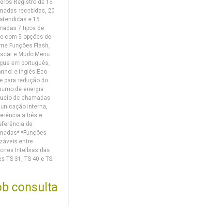
ros Registro de 15
madas recebidas, 20
atendidas e 15
inadas 7 tipos de
e com 5 opções de
me Funções Flash,
iscar e Mudo Menu
íngue em português,
nhol e inglês Eco
 para redução do
sumo de energia
queio de chamadas
nicação interna,
erência a três e
sferência de
madas* *Funções
izáveis entre
fones Intelbras das
es TS 31, TS 40 e TS
b consulta