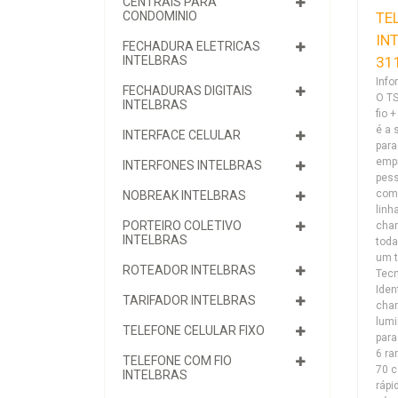
CENTRAIS PARA
TE
CONDOMINIO
IN
FECHADURA ELETRICAS
31
INTELBRAS
Info
FECHADURAS DIGITAIS
O TS
INTELBRAS
fio 
é a 
INTERFACE CELULAR
para
empr
INTERFONES INTELBRAS
pes
com
NOBREAK INTELBRAS
linh
PORTEIRO COLETIVO
cha
INTELBRAS
toda
um t
ROTEADOR INTELBRAS
Tecn
Iden
TARIFADOR INTELBRAS
cha
lum
TELEFONE CELULAR FIXO
para
6 ra
TELEFONE COM FIO
70 
INTELBRAS
rápi