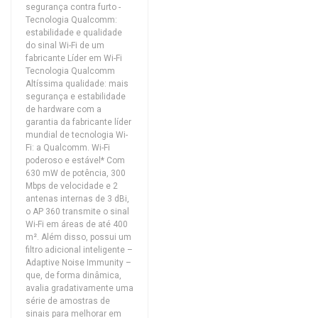
segurança contra furto -
Tecnologia Qualcomm:
estabilidade e qualidade
do sinal Wi-Fi de um
fabricante Líder em Wi-Fi
Tecnologia Qualcomm
Altíssima qualidade: mais
segurança e estabilidade
de hardware com a
garantia da fabricante líder
mundial de tecnologia Wi-
Fi: a Qualcomm. Wi-Fi
poderoso e estável* Com
630 mW de potência, 300
Mbps de velocidade e 2
antenas internas de 3 dBi,
o AP 360 transmite o sinal
Wi-Fi em áreas de até 400
m². Além disso, possui um
filtro adicional inteligente –
Adaptive Noise Immunity –
que, de forma dinâmica,
avalia gradativamente uma
série de amostras de
sinais para melhorar em