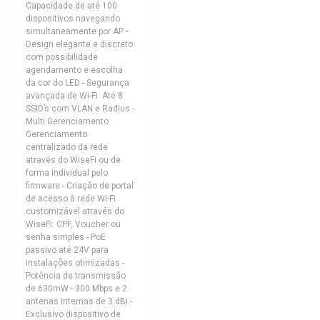
Capacidade de até 100
dispositivos navegando
simultaneamente por AP -
Design elegante e discreto
com possibilidade
agendamento e escolha
da cor do LED - Segurança
avançada de Wi-Fi: Até 8
SSID’s com VLAN e Radius -
Multi Gerenciamento:
Gerenciamento
centralizado da rede
através do WiseFi ou de
forma individual pelo
firmware - Criação de portal
de acesso à rede Wi-Fi
customizável através do
WiseFi: CPF, Voucher ou
senha simples - PoE
passivo até 24V para
instalações otimizadas -
Potência de transmissão
de 630mW - 300 Mbps e 2
antenas internas de 3 dBi -
Exclusivo dispositivo de