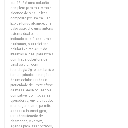
cfa 4212 é uma solução
completa para muito mais
alcance de sinal. o kit é
composto por um celular
fixo de longo alcance, um
cabo coaxial e uma antena
externa dual band.
indicado para áreas rurais
e urbanas, o kit telefone
celular fixo cfa 4212 da
intelbras é ideal para locais
com fraca cobertura de
sinal celular. com
tecnologia 2g, o celular fixo
tem as principais funções
de um celular, unidas à
praticidade de um telefone
de mesa. desbloqueado e
compatível com todas as
operadoras, envia e recebe
mensagens sms, permite
acesso a internet gprs,
tem identificação de
chamadas, viva-voz,
agenda para 300 contatos,