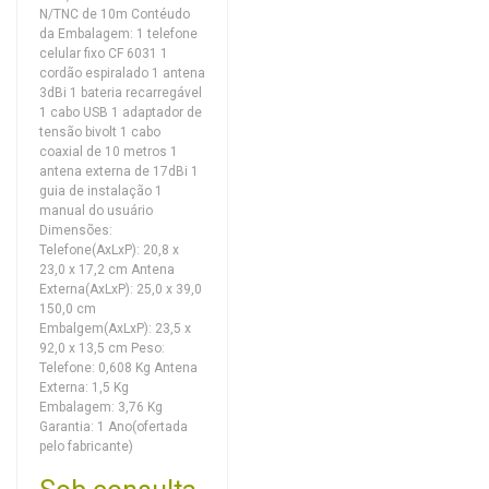
N/TNC de 10m Contéudo
da Embalagem: 1 telefone
celular fixo CF 6031 1
cordão espiralado 1 antena
3dBi 1 bateria recarregável
1 cabo USB 1 adaptador de
tensão bivolt 1 cabo
coaxial de 10 metros 1
antena externa de 17dBi 1
guia de instalação 1
manual do usuário
Dimensões:
Telefone(AxLxP): 20,8 x
23,0 x 17,2 cm Antena
Externa(AxLxP): 25,0 x 39,0
150,0 cm
Embalgem(AxLxP): 23,5 x
92,0 x 13,5 cm Peso:
Telefone: 0,608 Kg Antena
Externa: 1,5 Kg
Embalagem: 3,76 Kg
Garantia: 1 Ano(ofertada
pelo fabricante)