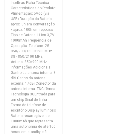
Intelbras Ficha Técnica
Características do Produto:
Alimentação: 5Vdc (via
USB) Duração da Bateria:
aprox. 3h em conversação
/ aprox. 100h em repouso
Tipo de Bateria: Li-ion 3,7V -
1000mAh Frequência de
Operação: Telefone: 2G -
850/900/1800/1900MHz
3G - 850/2100 MHz,
Antena: 850/900 MHz
Informações Adicionais:
Ganho da antena interna: 3
dBi Ganho da antena
externa: 17dBi Conector da
antena interna: TNC fêmea
Tecnologia 3GEntrada para
um chip Sinal de linha
Forma de telefone de
escritório Display luminoso
Bateria recarregável de
1000mAh que representa
uma autonomia de até 100
horas em standby e 3