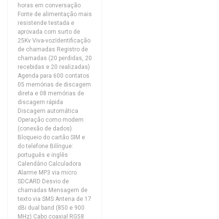
horas em conversação
Fonte de alimentação mais
resistende testada e
aprovada com surto de
25Kv Viva-vozIdentificação
de chamadas Registro de
chamadas (20 perdidas, 20
recebidas e 20 realizadas)
Agenda para 600 contatos
05 memórias de discagem
direta e 08 memórias de
discagem rápida
Discagem automática
Operação como modem
(conexão de dados)
Bloqueio do cartão SIM e
do telefone Bilíngue:
português e inglês
Calendário Calculadora
Alarme MP3 via micro
SDCARD Desvio de
chamadas Mensagem de
texto via SMS Antena de 17
dBi dual band (850 e 900
MHz) Cabo coaxial RG58