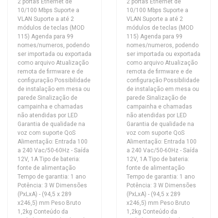
2 portas Ethernet de
2 portas Ethernet de
10/100 Mbps Suporte a
10/100 Mbps Suporte a
VLAN Suporte a até 2
VLAN Suporte a até 2
módulos de teclas (MOD
módulos de teclas (MOD
115) Agenda para 99
115) Agenda para 99
nomes/numeros, podendo
nomes/numeros, podendo
ser importada ou exportada
ser importada ou exportada
como arquivo Atualização
como arquivo Atualização
remota de firmware e de
remota de firmware e de
configuração Possibilidade
configuração Possibilidade
de instalação em mesa ou
de instalação em mesa ou
parede Sinalização de
parede Sinalização de
campainha e chamadas
campainha e chamadas
não atendidas por LED
não atendidas por LED
Garantia de qualidade na
Garantia de qualidade na
voz com suporte QoS
voz com suporte QoS
Alimentação: Entrada 100
Alimentação: Entrada 100
a 240 Vac/50-60Hz - Saída
a 240 Vac/50-60Hz - Saída
12V, 1A Tipo de bateria:
12V, 1A Tipo de bateria:
fonte de alimentação
fonte de alimentação
Tempo de garantia: 1 ano
Tempo de garantia: 1 ano
Potência: 3 W Dimensões
Potência: 3 W Dimensões
(PxLxA) - (94,5 x 289
(PxLxA) - (94,5 x 289
x246,5) mm Peso Bruto
x246,5) mm Peso Bruto
1,2kg Conteúdo da
1,2kg Conteúdo da