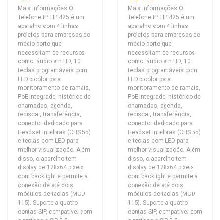
Mais informações O
Mais informações O
Telefone IP TIP 425 é um
Telefone IP TIP 425 é um
aparelho com 4 linhas
aparelho com 4 linhas
projetos para empresas de
projetos para empresas de
médio porte que
médio porte que
necessitam de recursos
necessitam de recursos
como: áudio em HD, 10
como: áudio em HD, 10
teclas programáveis com
teclas programáveis com
LED bicolor para
LED bicolor para
monitoramento de ramais,
monitoramento de ramais,
PoE integrado, histórico de
PoE integrado, histórico de
chamadas, agenda,
chamadas, agenda,
rediscar, transferência,
rediscar, transferência,
conector dedicado para
conector dedicado para
Headset Intelbras (CHS 55)
Headset Intelbras (CHS 55)
e teclas com LED para
e teclas com LED para
melhor visualização. Além
melhor visualização. Além
disso, o aparelho tem
disso, o aparelho tem
display de 128x64 pixels
display de 128x64 pixels
com backlight e permite a
com backlight e permite a
conexão de até dois
conexão de até dois
módulos de taclas (MOD
módulos de taclas (MOD
115). Suporte a quatro
115). Suporte a quatro
contas SIP, compatível com
contas SIP, compatível com