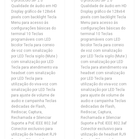
o protocolo SIP 2.0
o protocolo SIP 2.0
Qualidade de áudio em HD
Qualidade de áudio em HD
Display gráfico de 128x64
Display gráfico de 128x64
pixels com backlight Tecla
pixels com backlight Tecla
Menu para acesso ás
Menu para acesso ás
configurações básicas do
configurações básicas do
terminal 10 Teclas
terminal 10 Teclas
programáveis com LED
programáveis com LED
bicolor Tecla para correio
bicolor Tecla para correio
de voz com sinalização
de voz com sinalização
por LED Tecla sigilo (Mute )
por LED Tecla sigilo (Mute )
com sinalização por LED
com sinalização por LED
Tecla para atendimento via
Tecla para atendimento via
headset com sinalização
headset com sinalização
por LED Tecla para
por LED Tecla para
utilização do viva-voz com
utilização do viva-voz com
sinalização por LED Tecla
sinalização por LED Tecla
para ajuste de volume de
para ajuste de volume de
audio e campainha Teclas
audio e campainha Teclas
dedicadas de Flash,
dedicadas de Flash,
Rediscar, Captura,
Rediscar, Captura,
Rechamada e Silenciar
Rechamada e Silenciar
Suporte a PoE IEEE 802.3af
Suporte a PoE IEEE 802.3af
Conector exclusivo para
Conector exclusivo para
utilização de headset RJ9
utilização de headset RJ9