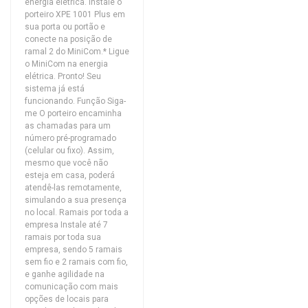
energia elétrica. Instale o
porteiro XPE 1001 Plus em
sua porta ou portão e
conecte na posição de
ramal 2 do MiniCom.* Ligue
o MiniCom na energia
elétrica. Pronto! Seu
sistema já está
funcionando. Função Siga-
me O porteiro encaminha
as chamadas para um
número pré-programado
(celular ou fixo). Assim,
mesmo que você não
esteja em casa, poderá
atendê-las remotamente,
simulando a sua presença
no local. Ramais por toda a
empresa Instale até 7
ramais por toda sua
empresa, sendo 5 ramais
sem fio e 2 ramais com fio,
e ganhe agilidade na
comunicação com mais
opções de locais para