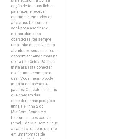
Mais economia Com a
opção de ter duas linhas
para fazer e receber
chamadas em todos os
aparelhos telefônicos,
você pode escolher o
melhor plano das
operadoras, ter sempre
uma linha disponível para
atender os seus clientes e
economizar ainda mais na
conta telefônica. Fácil de
instalar Basta conectar,
configurar e começar a
usar. Você mesmo pode
instalar em apenas 4
passos: Conecte as linhas
que chegam das
operadoras nas posições
linha 1 e linha 2 do
MiniCom. Conecte o
telefone na posição de
ramal 1 do MiniCom e ligue
a base do telefone sem fio
em uma tomada de