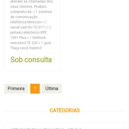
atender as chamadas dos
seus clientes. Produto
composto de: » 1 sistema
de comunicação
telefônica MiniCom » 1
ramal sem fio TS 3111 » 1
porteiro eletrônico XPE
1001 Plus » 1 telefone
executivo TE 220 » 1 guia
"Faça você mesmo"
Sob consulta
Primeira
1
Última
CATEGORIAS