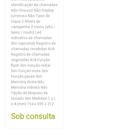
Identificação de chamadas
Não Viva-voz Não Display
luminoso Não Tipos de
toque 2 Níveis de
campainha 3 níveis (alto /
baixo / mudo) Led
indicativo de chamadas
Sim (opcional) Registro de
chamadas recebidas N/A
Registro de chamadas
originadas N/A Função
flash Sim Função redial
Sim Função mute Sim
Função pause Sim
Memória direta Não
Memória indireta Não
Opção de bloqueio de
teclado Sim Medidas C x L
x A (mm) 154 x 095 x 212
Sob consulta