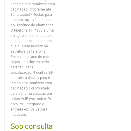
6 teclas programáveis com
paginação (programe até
30 funções) * Teclas para
acesso rápido á agenda e
ao Histórico de chamadas
O telefone TIP 435G é uma
solução eficiente e de alta
qualidade para empresas
que querem investir na
estrutura de telefonia.
Possui interface de rede
Gigabit, display colorido
para facilitar a
visualização, 4 contas SIP
e também display para 6
teclas programáveis com
paginação. Foi projetado
para ser uma solução em
redes VoIP (voz sobre IP)
com PoE integrado e
entrada exclusiva para
headsets.
Sob consulta