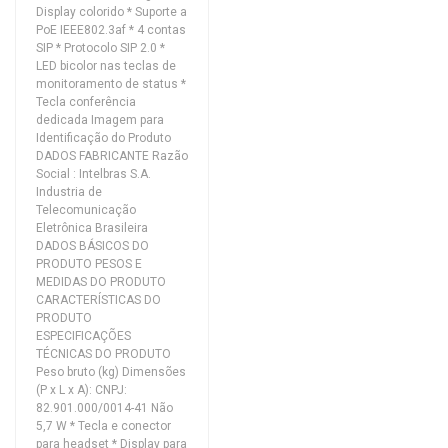
Display colorido * Suporte a
PoE IEEE802.3af * 4 contas
SIP * Protocolo SIP 2.0 *
LED bicolor nas teclas de
monitoramento de status *
Tecla conferência
dedicada Imagem para
Identificação do Produto
DADOS FABRICANTE Razão
Social : Intelbras S.A.
Industria de
Telecomunicação
Eletrônica Brasileira
DADOS BÁSICOS DO
PRODUTO PESOS E
MEDIDAS DO PRODUTO
CARACTERÍSTICAS DO
PRODUTO
ESPECIFICAÇÕES
TÉCNICAS DO PRODUTO
Peso bruto (kg) Dimensões
(P x L x A): CNPJ:
82.901.000/0014-41 Não
5,7 W * Tecla e conector
para headset * Display para