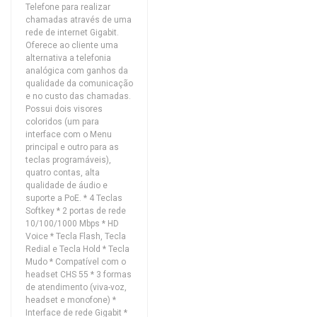
Telefone para realizar
chamadas através de uma
rede de internet Gigabit.
Oferece ao cliente uma
alternativa a telefonia
analógica com ganhos da
qualidade da comunicação
e no custo das chamadas.
Possui dois visores
coloridos (um para
interface com o Menu
principal e outro para as
teclas programáveis),
quatro contas, alta
qualidade de áudio e
suporte a PoE. * 4 Teclas
Softkey * 2 portas de rede
10/100/1000 Mbps * HD
Voice * Tecla Flash, Tecla
Redial e Tecla Hold * Tecla
Mudo * Compatível com o
headset CHS 55 * 3 formas
de atendimento (viva-voz,
headset e monofone) *
Interface de rede Gigabit *