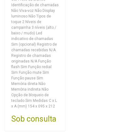
Identificação de chamadas
Não Viva-voz Não Display
luminoso Não Tipos de
toque 2 Níveis de
campainha 3 níveis (alto /
baixo / mudo) Led
indicativo de chamadas
Sim (opcional) Registro de
chamadas recebidas N/A
Registro de chamadas
originadas N/A Função
flash Sim Função redial
Sim Função mute Sim
Função pause Sim
Memória direta Não
Memória indireta Não
Opção de bloqueio de
teclado Sim Medidas C x L
x A (mm) 154 x 095 x 212
Sob consulta