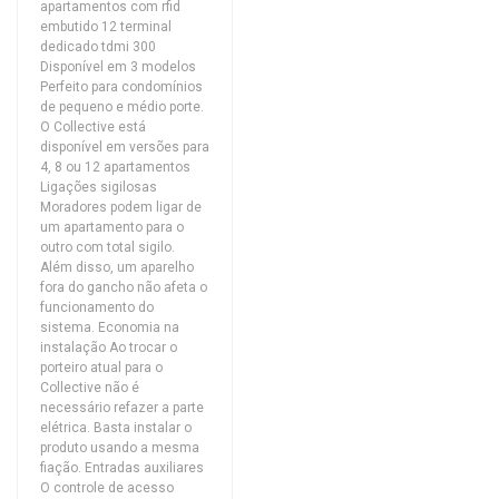
apartamentos com rfid
embutido 12 terminal
dedicado tdmi 300
Disponível em 3 modelos
Perfeito para condomínios
de pequeno e médio porte.
O Collective está
disponível em versões para
4, 8 ou 12 apartamentos
Ligações sigilosas
Moradores podem ligar de
um apartamento para o
outro com total sigilo.
Além disso, um aparelho
fora do gancho não afeta o
funcionamento do
sistema. Economia na
instalação Ao trocar o
porteiro atual para o
Collective não é
necessário refazer a parte
elétrica. Basta instalar o
produto usando a mesma
fiação. Entradas auxiliares
O controle de acesso