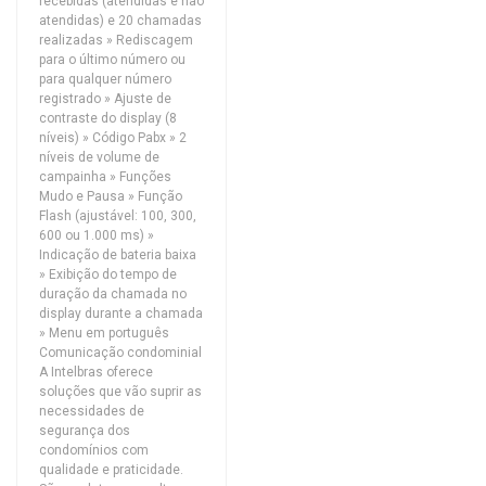
recebidas (atendidas e não
atendidas) e 20 chamadas
realizadas » Rediscagem
para o último número ou
para qualquer número
registrado » Ajuste de
contraste do display (8
níveis) » Código Pabx » 2
níveis de volume de
campainha » Funções
Mudo e Pausa » Função
Flash (ajustável: 100, 300,
600 ou 1.000 ms) »
Indicação de bateria baixa
» Exibição do tempo de
duração da chamada no
display durante a chamada
» Menu em português
Comunicação condominial
A Intelbras oferece
soluções que vão suprir as
necessidades de
segurança dos
condomínios com
qualidade e praticidade.