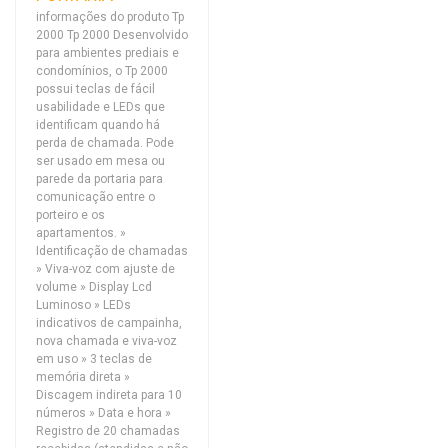
informações do produto Tp
2000 Tp 2000 Desenvolvido
para ambientes prediais e
condomínios, o Tp 2000
possui teclas de fácil
usabilidade e LEDs que
identificam quando há
perda de chamada. Pode
ser usado em mesa ou
parede da portaria para
comunicação entre o
porteiro e os
apartamentos. »
Identificação de chamadas
» Viva-voz com ajuste de
volume » Display Lcd
Luminoso » LEDs
indicativos de campainha,
nova chamada e viva-voz
em uso » 3 teclas de
memória direta »
Discagem indireta para 10
números » Data e hora »
Registro de 20 chamadas