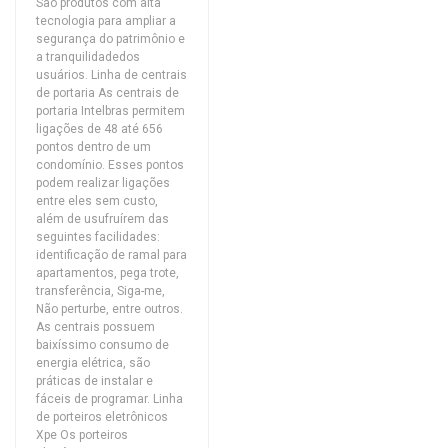
São produtos com alta
tecnologia para ampliar a
segurança do patrimônio e
a tranquilidadedos
usuários. Linha de centrais
de portaria As centrais de
portaria Intelbras permitem
ligações de 48 até 656
pontos dentro de um
condomínio. Esses pontos
podem realizar ligações
entre eles sem custo,
além de usufruírem das
seguintes facilidades:
identificação de ramal para
apartamentos, pega trote,
transferência, Siga-me,
Não perturbe, entre outros.
As centrais possuem
baixíssimo consumo de
energia elétrica, são
práticas de instalar e
fáceis de programar. Linha
de porteiros eletrônicos
Xpe Os porteiros