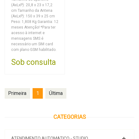
(AxLxP): 20,8 x 23 x 17,2
cm Tamanho da Antena
(AxLxP): 150 x 39 x 25 cm
Peso: 1,808 Kg Garantia: 12
meses Atenção! *Para ter
acesso à internet e
mensagens SMS é
necessário um SIM card
com plano GSM habilitado.
Sob consulta
Primeira
1
Última
CATEGORIAS
ATENDIMENTO AUTOMATICO - STUDIO