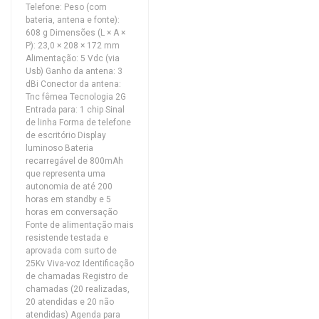
Telefone: Peso (com
bateria, antena e fonte):
608 g Dimensões (L × A ×
P): 23,0 × 208 × 172 mm
Alimentação: 5 Vdc (via
Usb) Ganho da antena: 3
dBi Conector da antena:
Tnc fêmea Tecnologia 2G
Entrada para: 1 chip Sinal
de linha Forma de telefone
de escritório Display
luminoso Bateria
recarregável de 800mAh
que representa uma
autonomia de até 200
horas em standby e 5
horas em conversação
Fonte de alimentação mais
resistende testada e
aprovada com surto de
25Kv Viva-voz Identificação
de chamadas Registro de
chamadas (20 realizadas,
20 atendidas e 20 não
atendidas) Agenda para