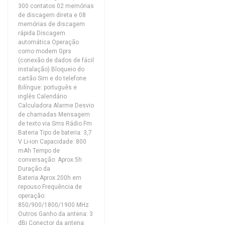
300 contatos 02 memórias
de discagem direta e 08
memórias de discagem
rápida Discagem
automática Operação
como modem Gprs
(conexão de dados de fácil
instalação) Bloqueio do
cartão Sim e do telefone
Bilíngue: português e
inglês Calendário
Calculadora Alarme Desvio
de chamadas Mensagem
de texto via Sms Rádio Fm
Bateria Tipo de bateria: 3,7
V Li-ion Capacidade: 800
mAh Tempo de
conversação: Aprox.5h
Duração da
Bateria:Aprox.200h em
repouso Frequência de
operação:
850/900/1800/1900 MHz
Outros Ganho da antena: 3
dBi Conector da antena: