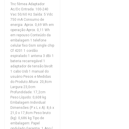
Tnc fêmea Adaptador
Ac/Dc Entrada: 100-240
Vac 50/60 Hz Saída: 5 Vdc
750 mA Consumo de
energia: Aprox. 0,69 Wh em
operação Aprox. 0,11 Wh
em repouso Conteúdo da
embalagem 1 telefone
celular fixo Gsm single chip
Cf 4201 1 cordão
espiralado 1 antena 3 dBi 1
bateria recarregável 1
adaptador de tensão bivolt
1 cabo Usb 1 manual do
usuário Pesos e Medidas
do Produto Altura: 20,8cm
Largura:23,0cm
Profundidade: 17,2cm
Peso Líquido: 0,608 kg
Embalagem Individual
Dimensões (P x L x A): 8,6 x
21,0 x 17,8cm Peso bruto
(kg): 0,686 kg Tipo de
embalagem: Papel
ondulado Garantia: 1 Ano (