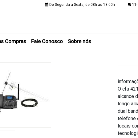
De Segunda a Sexta, de 08h às 18:00h
11-
Minha C
as Compras
Fale Conosco
Sobre nós
informaç
O cfa 42
alcance d
longo alc
dual band
telefone 
locais co
tecnologi