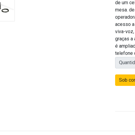
de um cel
mesa. de
operador
acesso a 
viva-voz,
graças a 
é amplia
telefone 
Quanti
Sob con