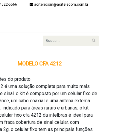
4522-5566
acrtelecom@acrtelecom.com.br
onta
item(s) - R$
R$ 0,00
Finalizar
Login
MODELO CFA 4212
ões do produto
12 é uma solução completa para muito mais
e sinal. o kit é composto por um celular fixo de
ance, um cabo coaxial e uma antena externa
. indicado para áreas rurais e urbanas, o kit
celular fixo cfa 4212 da intelbras é ideal para
m fraca cobertura de sinal celular. com
a 2g, o celular fixo tem as principais funções