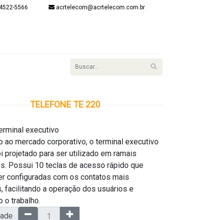
4522-5566
acrtelecom@acrtelecom.com.br
onta
item(s) - R$
R$ 0,00
Finalizar
Login
TELEFONE TE 220
erminal executivo
 ao mercado corporativo, o terminal executivo
i projetado para ser utilizado em ramais
s. Possui 10 teclas de acesso rápido que
r configuradas com os contatos mais
s, facilitando a operação dos usuários e
o o trabalho.
dade