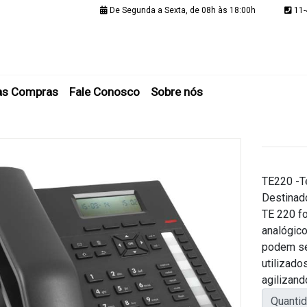
De Segunda a Sexta, de 08h às 18:00h
11-
Minha C
as Compras
Fale Conosco
Sobre nós
TE220 -T
Destinado
TE 220 fo
analógico
podem se
utilizado
agilizand
Quanti