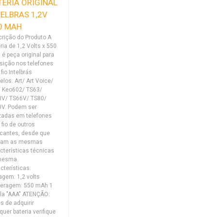
TERIA ORIGINAL
TELBRAS 1,2V
0 MAH
rição do Produto A
ria de 1,2 Volts x 550
é peça original para
sição nos telefones
fio Intelbrás
los: Art/ Art Voice/
 Keo602/ TS63/
3V/ TS66V/ TS80/
0V. Podem ser
izadas em telefones
fio de outros
icantes, desde que
ham as mesmas
cterísticas técnicas
mesma.
cterísticas:
agem: 1,2 volts
eragem: 550 mAh 1
la "AAA" ATENÇÃO:
s de adquirir
quer bateria verifique