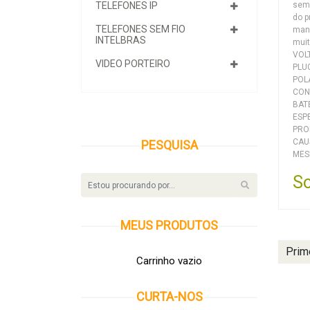
semp
TELEFONES IP
do p
TELEFONES SEM FIO
manu
INTELBRAS
muit
VOL
VIDEO PORTEIRO
PLU
POL
CON
BAT
ESP
PRO
CAU
PESQUISA
MES
So
MEUS
PRODUTOS
Prim
Carrinho vazio
CURTA-NOS