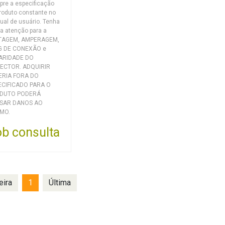
re a especificação
roduto constante no
al de usuário. Tenha
a atenção para a
TAGEM, AMPERAGEM,
G DE CONEXÃO e
ARIDADE DO
ECTOR. ADQUIRIR
ERIA FORA DO
ECIFICADO PARA O
DUTO PODERÁ
SAR DANOS AO
MO.
b consulta
eira
1
Última