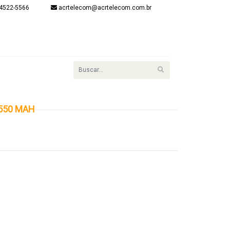
4522-5566
acrtelecom@acrtelecom.com.br
onta
item(s) - R$
R$ 0,00
Finalizar
Login
 550 MAH