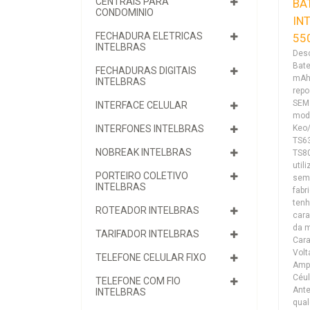
CENTRAIS PARA
BA
CONDOMINIO
IN
FECHADURA ELETRICAS
55
INTELBRAS
Desc
Bate
FECHADURAS DIGITAIS
mAh 
INTELBRAS
repo
SEM 
INTERFACE CELULAR
mode
Keo/
INTERFONES INTELBRAS
TS6
NOBREAK INTELBRAS
TS8
util
PORTEIRO COLETIVO
sem 
INTELBRAS
fabr
ten
ROTEADOR INTELBRAS
cara
da 
TARIFADOR INTELBRAS
Cara
Volt
TELEFONE CELULAR FIXO
Amp
Céul
TELEFONE COM FIO
Ante
INTELBRAS
qual