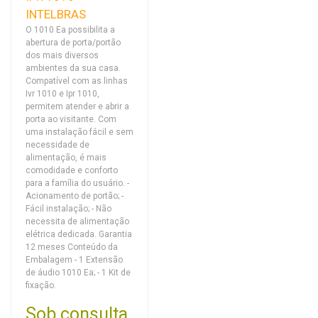
INTELBRAS
O 1010 Ea possibilita a
abertura de porta/portão
dos mais diversos
ambientes da sua casa.
Compatível com as linhas
Ivr 1010 e Ipr 1010,
permitem atender e abrir a
porta ao visitante. Com
uma instalação fácil e sem
necessidade de
alimentação, é mais
comodidade e conforto
para a família do usuário. -
Acionamento de portão; -
Fácil instalação; - Não
necessita de alimentação
elétrica dedicada. Garantia
12 meses Conteúdo da
Embalagem - 1 Extensão
de áudio 1010 Ea; - 1 Kit de
fixação.
Sob consulta