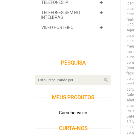
TELEFONES IP
Iden
cha
TELEFONES SEM FIO
cha
INTELBRAS
real
e 20
VIDEO PORTEIRO
Age
con
disc
mem
ráp
aut
PESQUISA
com
(con
fáci
do c
tele
port
Cale
MEUS
PRODUTOS
Alar
cha
text
Carrinho vazio
Bate
3,7 
800
CURTA-NOS
conv