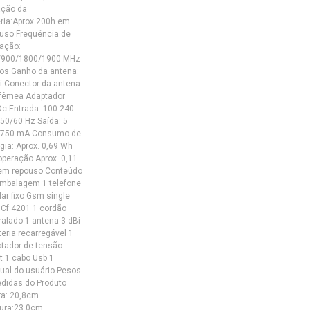
ação da
ria:Aprox.200h em
uso Frequência de
ação:
/900/1800/1900 MHz
os Ganho da antena:
i Conector da antena:
 fêmea Adaptador
c Entrada: 100-240
50/60 Hz Saída: 5
 750 mA Consumo de
gia: Aprox. 0,69 Wh
peração Aprox. 0,11
em repouso Conteúdo
mbalagem 1 telefone
lar fixo Gsm single
 Cf 4201 1 cordão
ralado 1 antena 3 dBi
teria recarregável 1
tador de tensão
lt 1 cabo Usb 1
al do usuário Pesos
didas do Produto
ra: 20,8cm
ura:23,0cm