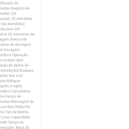
tificação de
madas Registro de
madas (20
izadas, 20 atendidas
 não atendidas)
nda para 300
tatos 02 memórias de
agem direta e 08
órias de discagem
ida Discagem
omática Operação
o modem Gprs
exão de dados de
l instalação) Bloqueio
artão Sim e do
fone Bilíngue:
uguês e inglês
ndário Calculadora
me Desvio de
madas Mensagem de
o via Sms Rádio Fm
ria Tipo de bateria:
V Li-ion Capacidade:
 mAh Tempo de
ersação: Aprox.5h