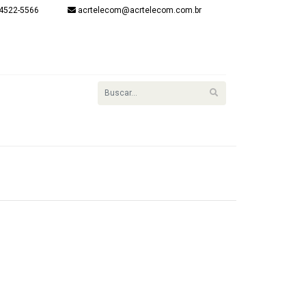
4522-5566
acrtelecom@acrtelecom.com.br
onta
item(s) - R$
R$ 0,00
Finalizar
Login