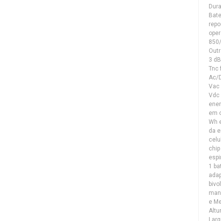
Dur
Bate
repo
oper
850
Outr
3 dB
Tnc
Ac/D
Vac 
Vdc
ener
em o
Wh 
da e
celu
chip
espi
1 ba
adap
bivo
manu
e Me
Altu
Larg