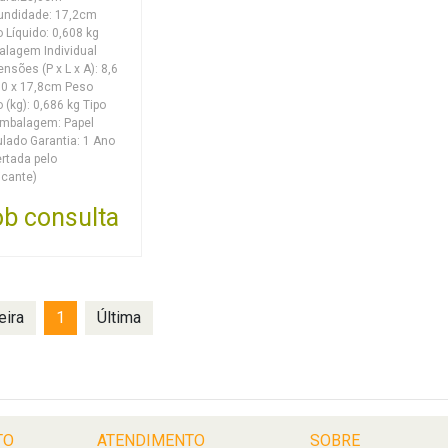
undidade: 17,2cm
 Líquido: 0,608 kg
lagem Individual
nsões (P x L x A): 8,6
,0 x 17,8cm Peso
o (kg): 0,686 kg Tipo
embalagem: Papel
lado Garantia: 1 Ano
ertada pelo
icante)
b consulta
eira
1
Última
TO
ATENDIMENTO
SOBRE