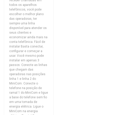
receber chamadas em
todos os aparelhos
telefônicos, você pode
escolher o melhor plano
das operadoras, ter
sempre uma linha
disponível para atender os
seus clientes e
economizar ainda mais na
conta telefônica. Fácil de
instalar Basta conectar,
configurar e começar a
usar. Você mesmo pode
instalar em apenas 3
passos: Conecte as linhas
que chegam das
operadoras nas posições
linha 1 e linha 2 do
MiniCom. Conecte o
telefone na posição de
ramal 1 do MiniCom e ligue
a base do telefone sem fio
em uma tomada de
energia elétrica. Ligue o
MiniCom na energia