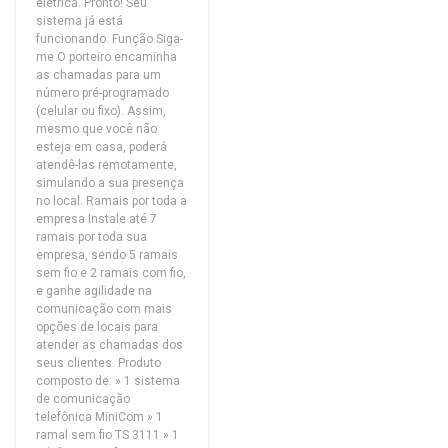
elétrica. Pronto! Seu
sistema já está
funcionando. Função Siga-
me O porteiro encaminha
as chamadas para um
número pré-programado
(celular ou fixo). Assim,
mesmo que você não
esteja em casa, poderá
atendê-las remotamente,
simulando a sua presença
no local. Ramais por toda a
empresa Instale até 7
ramais por toda sua
empresa, sendo 5 ramais
sem fio e 2 ramais com fio,
e ganhe agilidade na
comunicação com mais
opções de locais para
atender as chamadas dos
seus clientes. Produto
composto de: » 1 sistema
de comunicação
telefônica MiniCom » 1
ramal sem fio TS 3111 » 1