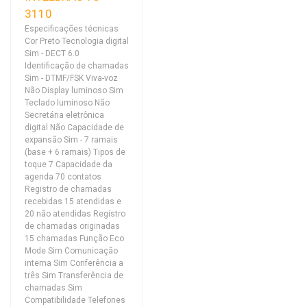
3110
Especificações técnicas
Cor Preto Tecnologia digital
Sim - DECT 6.0
Identificação de chamadas
Sim - DTMF/FSK Viva-voz
Não Display luminoso Sim
Teclado luminoso Não
Secretária eletrônica
digital Não Capacidade de
expansão Sim - 7 ramais
(base + 6 ramais) Tipos de
toque 7 Capacidade da
agenda 70 contatos
Registro de chamadas
recebidas 15 atendidas e
20 não atendidas Registro
de chamadas originadas
15 chamadas Função Eco
Mode Sim Comunicação
interna Sim Conferência a
três Sim Transferência de
chamadas Sim
Compatibilidade Telefones