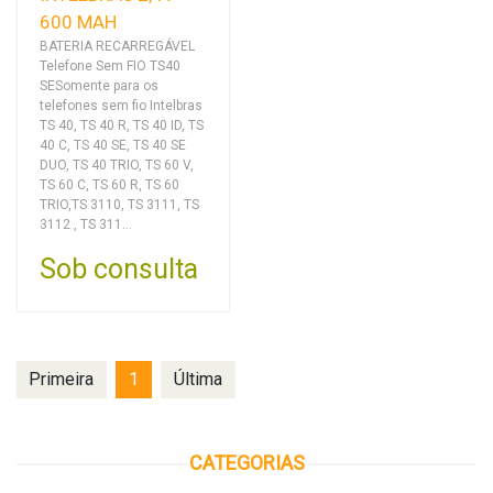
600 MAH
BATERIA RECARREGÁVEL
Telefone Sem FIO TS40
SESomente para os
telefones sem fio Intelbras
TS 40, TS 40 R, TS 40 ID, TS
40 C, TS 40 SE, TS 40 SE
DUO, TS 40 TRIO, TS 60 V,
TS 60 C, TS 60 R, TS 60
TRIO,TS 3110, TS 3111, TS
3112 , TS 311...
Sob consulta
Primeira
1
Última
CATEGORIAS