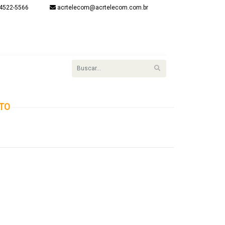
4522-5566
acrtelecom@acrtelecom.com.br
onta
item(s) - R$
R$ 0,00
Finalizar
Login
ETO