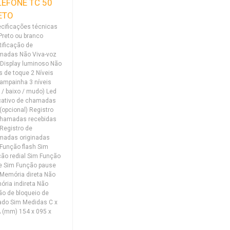
LEFONE TC 50
ETO
cificações técnicas
Preto ou branco
tificação de
madas Não Viva-voz
Display luminoso Não
s de toque 2 Níveis
ampainha 3 níveis
o / baixo / mudo) Led
cativo de chamadas
(opcional) Registro
chamadas recebidas
Registro de
madas originadas
Função flash Sim
ão redial Sim Função
e Sim Função pause
Memória direta Não
ria indireta Não
o de bloqueio de
ado Sim Medidas C x
A (mm) 154 x 095 x