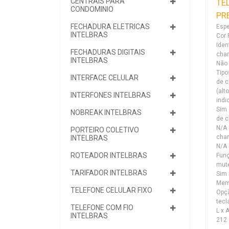
CENTRAIS PARA
TE
CONDOMINIO
PR
FECHADURA ELETRICAS
Espe
INTELBRAS
Cor 
Iden
FECHADURAS DIGITAIS
cha
INTELBRAS
Não 
Tipo
INTERFACE CELULAR
de c
(alt
INTERFONES INTELBRAS
indi
Sim 
NOBREAK INTELBRAS
de 
N/A 
PORTEIRO COLETIVO
cha
INTELBRAS
N/A 
ROTEADOR INTELBRAS
Funç
mut
TARIFADOR INTELBRAS
Sim 
Memó
TELEFONE CELULAR FIXO
Opçã
tecl
TELEFONE COM FIO
L x 
INTELBRAS
212