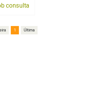
b consulta
eira
1
Última